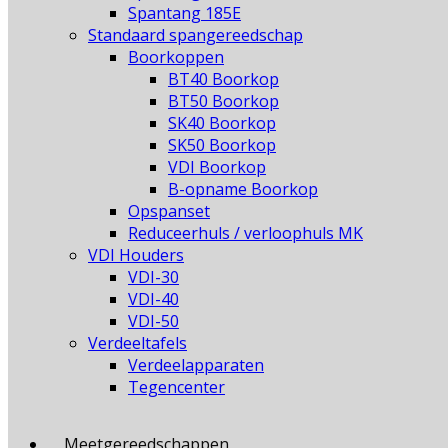
Spantang 185E
Standaard spangereedschap
Boorkoppen
BT40 Boorkop
BT50 Boorkop
SK40 Boorkop
SK50 Boorkop
VDI Boorkop
B-opname Boorkop
Opspanset
Reduceerhuls / verloophuls MK
VDI Houders
VDI-30
VDI-40
VDI-50
Verdeeltafels
Verdeelapparaten
Tegencenter
Meetgereedschappen