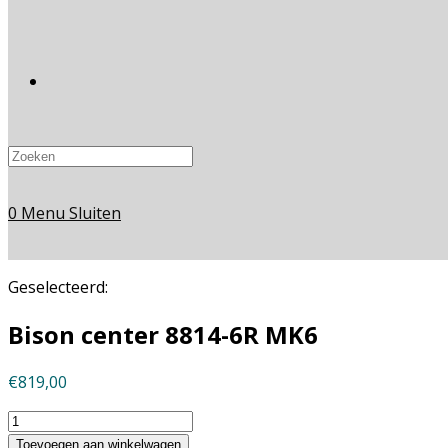
Toggle
website
0
Menu
Sluiten
zoeken
Geselecteerd:
Bison center 8814-6R MK6
€
819,00
Bison
center
Toevoegen aan winkelwagen