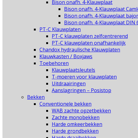
Bison onafh. 4-Klauwplaat
Bison onafh. 4-Klauwplaat Caml
Bison onafh. 4-Klauwplaat bajo
Bison onafh. 4-Klauwplaat DIN 
PT-C Klauwplaten
PT-C klauwplaten zelfcentrerend
PT-C klauwplaten onafhankelijk
Chandox hydraulische Klauwplaten
Klauwkasten / Boxjaws
Toebehoren
Klauwplaatsleutels
T-moeren voor klauwplaten
Uitdraairingen
Aanslagringen – Posistop
Bekken
Conventionele bekken
WAB zachte opzetbekken
Zachte monobekken
Harde omkeerbekken
Harde grondbekken
Harde draaibekken