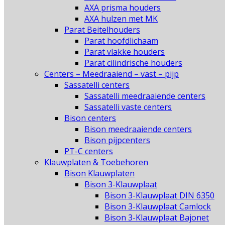
AXA prisma houders
AXA hulzen met MK
Parat Beitelhouders
Parat hoofdlichaam
Parat vlakke houders
Parat cilindrische houders
Centers – Meedraaiend – vast – pijp
Sassatelli centers
Sassatelli meedraaiende centers
Sassatelli vaste centers
Bison centers
Bison meedraaiende centers
Bison pijpcenters
PT-C centers
Klauwplaten & Toebehoren
Bison Klauwplaten
Bison 3-Klauwplaat
Bison 3-Klauwplaat DIN 6350
Bison 3-Klauwplaat Camlock
Bison 3-Klauwplaat Bajonet