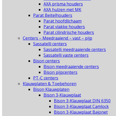
AXA prisma houders
AXA hulzen met MK
Parat Beitelhouders
Parat hoofdlichaam
Parat vlakke houders
Parat cilindrische houders
Centers – Meedraaiend – vast – pijp
Sassatelli centers
Sassatelli meedraaiende centers
Sassatelli vaste centers
Bison centers
Bison meedraaiende centers
Bison pijpcenters
PT-C centers
Klauwplaten & Toebehoren
Bison Klauwplaten
Bison 3-Klauwplaat
Bison 3-Klauwplaat DIN 6350
Bison 3-Klauwplaat Camlock
Bison 3-Klauwplaat Bajonet