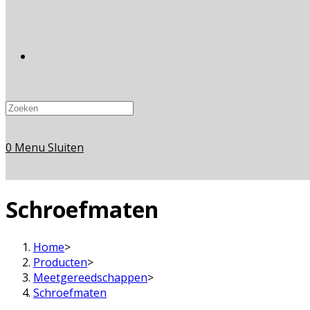
Toggle
website
0
Menu
Sluiten
zoeken
Schroefmaten
Home
>
Producten
>
Meetgereedschappen
>
Schroefmaten