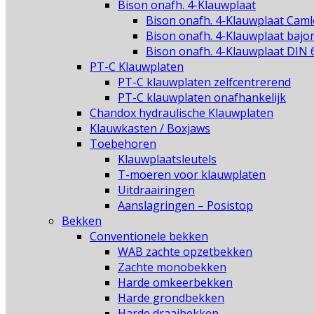
Bison onafh. 4-Klauwplaat
Bison onafh. 4-Klauwplaat Caml
Bison onafh. 4-Klauwplaat bajo
Bison onafh. 4-Klauwplaat DIN 
PT-C Klauwplaten
PT-C klauwplaten zelfcentrerend
PT-C klauwplaten onafhankelijk
Chandox hydraulische Klauwplaten
Klauwkasten / Boxjaws
Toebehoren
Klauwplaatsleutels
T-moeren voor klauwplaten
Uitdraairingen
Aanslagringen – Posistop
Bekken
Conventionele bekken
WAB zachte opzetbekken
Zachte monobekken
Harde omkeerbekken
Harde grondbekken
Harde draaibekken