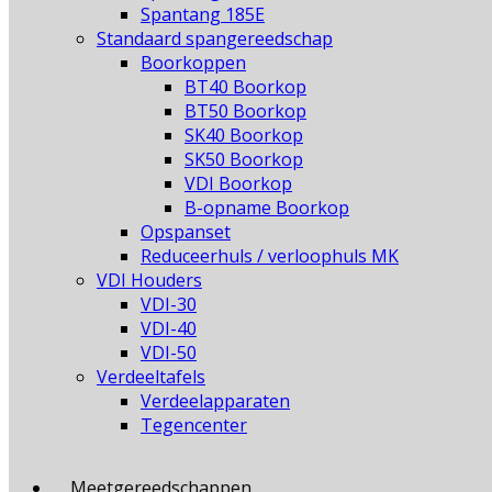
Spantang 185E
Standaard spangereedschap
Boorkoppen
BT40 Boorkop
BT50 Boorkop
SK40 Boorkop
SK50 Boorkop
VDI Boorkop
B-opname Boorkop
Opspanset
Reduceerhuls / verloophuls MK
VDI Houders
VDI-30
VDI-40
VDI-50
Verdeeltafels
Verdeelapparaten
Tegencenter
Meetgereedschappen